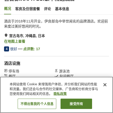
概况
客房及住宿套餐
评论
基本信息
酒店于2018年11月开业，伊良部岛中举世闻名的品牌酒店。欢迎前
来度过美好悠闲的时光。
宫古岛市, 冲绳县, 日本
在地图上查看
很好
点评数:
17
4
酒店设施
停车场
游泳池
餐厅
包间餐厅
本网站使用 Cookie 来增强用户体验，并分析我们网站的性能
和流量。我们还会与合作的社交媒体、广告商和分析商分享与
首页
日本
冲绳县
宫古岛市
宫古郡IRAPH SUI豪华精选酒店
您使用我们网站相关的信息。
隐私政策
不得出售我的个人信息
接受所有
搜索客房