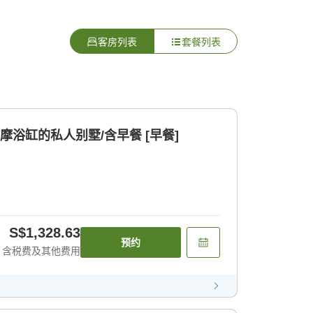
客房列表
套餐列表
摩浴缸的私人别墅/含早餐 [早餐]
S$1,328.63
预约
含税费及其他费用