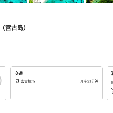
（宫古岛）
交通
宫古机场
开车
21
分钟