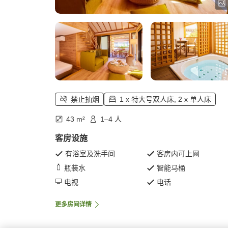
禁止抽烟
1 x 特大号双人床, 2 x 单人床
43 m²
1–4 人
客房设施
有浴室及洗手间
客房内可上网
瓶装水
智能马桶
电视
电话
更多房间详情