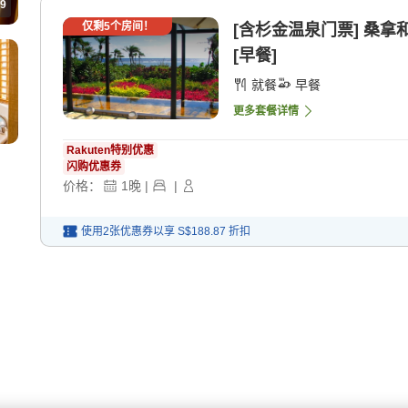
9
仅剩
5
个房间！
[含杉金温泉门票] 桑
[早餐]
就餐
早餐
更多套餐详情
Rakuten特别优惠
闪购优惠券
价格：
1
晚
|
|
使用2张优惠券以享
S$188.87
折扣