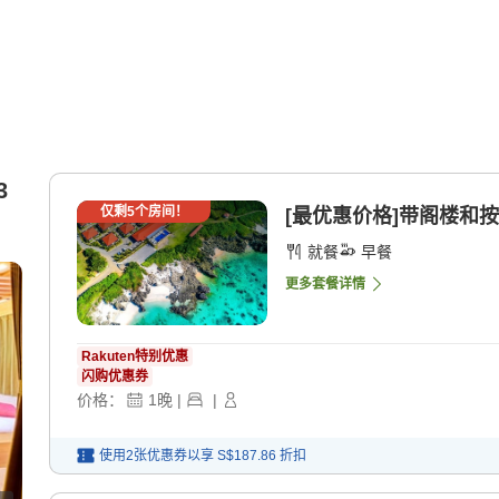
3
仅剩
5
个房间！
[最优惠价格]带阁楼和按
就餐
早餐
更多套餐详情
Rakuten特别优惠
闪购优惠券
价格：
1
晚
|
|
使用2张优惠券以享
S$187.86
折扣