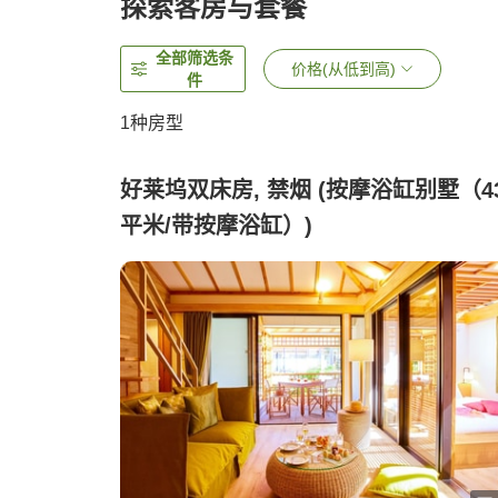
探索客房与套餐
全部筛选条
价格(从低到高)
件
1种房型
好莱坞双床房, 禁烟 (按摩浴缸别墅（4
平米/带按摩浴缸）)