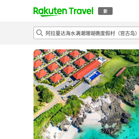
新
t
概况
客房及住宿套餐
评论
亮点
设施
o
p
P
a
g
e
_
s
e
a
r
c
h