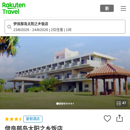
to
新
top
page
伊良部岛太阳之乡饭店
23/8/2026
-
24/8/2026
|
2位住客
|
1间
47
度假酒店
伊良部岛太阳之乡饭店