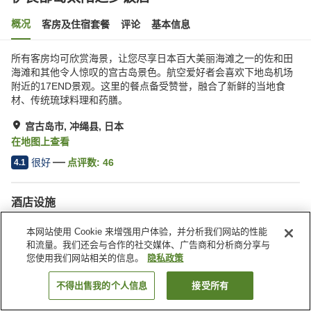
概况
客房及住宿套餐
评论
基本信息
所有客房均可欣赏海景，让您尽享日本百大美丽海滩之一的佐和田
海滩和其他令人惊叹的宫古岛景色。航空爱好者会喜欢下地岛机场
附近的17END景观。这里的餐点备受赞誉，融合了新鲜的当地食
材、传统琉球料理和药膳。
宫古岛市, 冲绳县, 日本
在地图上查看
很好
点评数:
46
4.1
酒店设施
停车场
餐厅
本网站使用 Cookie 来增强用户体验，并分析我们网站的性能
自动售货机
商店
和流量。我们还会与合作的社交媒体、广告商和分析商分享与
您使用我们网站相关的信息。
隐私政策
首页
日本
冲绳县
宫古岛市
伊良部岛太阳之乡饭店
不得出售我的个人信息
接受所有
搜索客房