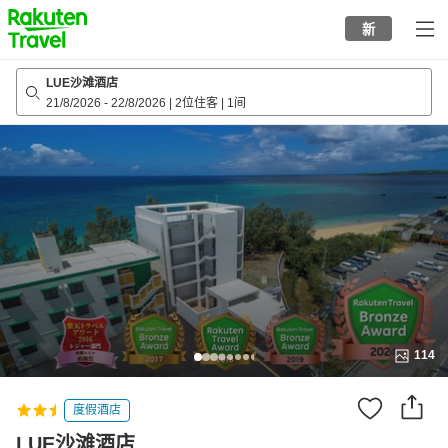
to
新
top
page
LUE沙滩酒店
21/8/2026
-
22/8/2026
|
2位住客
|
1间
114
度假酒店
LUE沙滩酒店