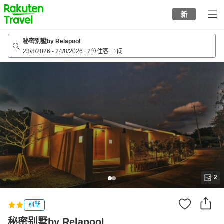
to
新
top
page
秘密别墅by Relapool
23/8/2026
-
24/8/2026
|
2位住客
|
1间
2
别墅
秘密别墅by Relapool