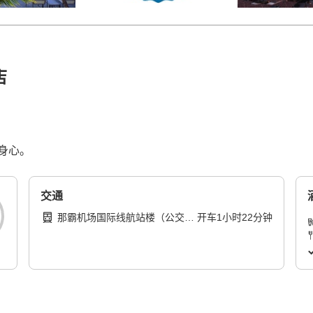
店
身心。
交通
那霸机场国际线航站楼（公交车
开车
1
小时
22
分钟
站）