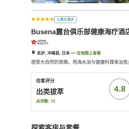
公寓式酒店
Busena露台俱乐部健康海疗酒
名护, 冲绳县, 日本
在地图上查看
感受大自然的恩赐，用海水浴与健康料理来治愈
住客评分
4.8
出类拔萃
点评数:
72
探索客房与套餐