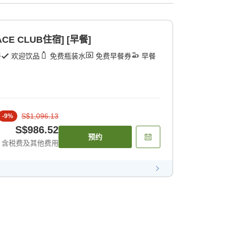
E CLUB住宿] [早餐]
餐
欢迎饮品
免费瓶装水
免费早餐券
早餐
S$1,096.13
-
9
%
S$986.52
预约
含税费及其他费用