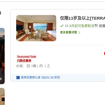
3
仅限13岁及以上[TERRAC
15 8月
前可免费取消
就
更多套餐详情
Seasonal Sale
闪购优惠券
价格：
1
晚
|
|
使用优惠券以享
S$202.38
折扣
0