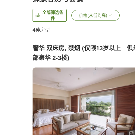
全部筛选条
价格(从低到高)
件
4
种房型
奢华 双床房, 禁烟 (仅限13岁以上 俱
部豪华 2-3楼)