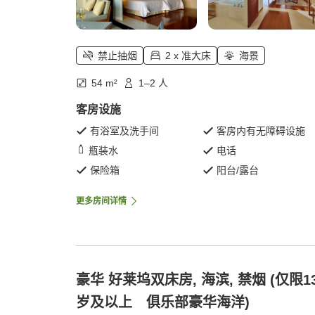
禁止抽烟
2 x 准大床
海景
54 m²
1–2 人
客房设施
有浴室及洗手间
客房内有无障碍设施
瓶装水
电话
保险箱
阳台/露台
更多房间详情
豪华 好莱坞双床房, 海滨, 禁烟 (仅限1
岁及以上 俱乐部豪华海洋)