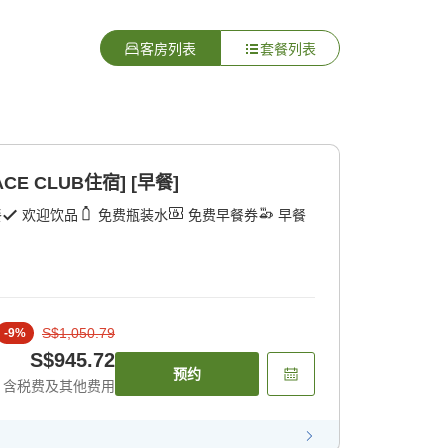
客房列表
套餐列表
E CLUB住宿] [早餐]
餐
欢迎饮品
免费瓶装水
免费早餐券
早餐
S$1,050.79
-
9
%
S$945.72
预约
含税费及其他费用