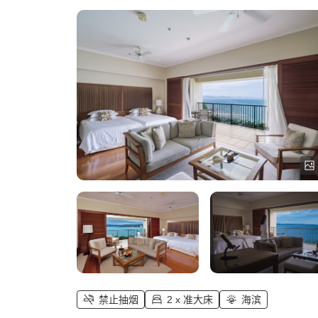
禁止抽烟
2 x 准大床
海滨