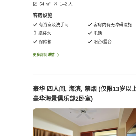
54 m²
1–2 人
客房设施
有浴室及洗手间
客房内有无障碍设施
瓶装水
电话
保险箱
阳台/露台
更多房间详情
豪华 四人间, 海滨, 禁烟 (仅限13岁以
豪华海景俱乐部2卧室)