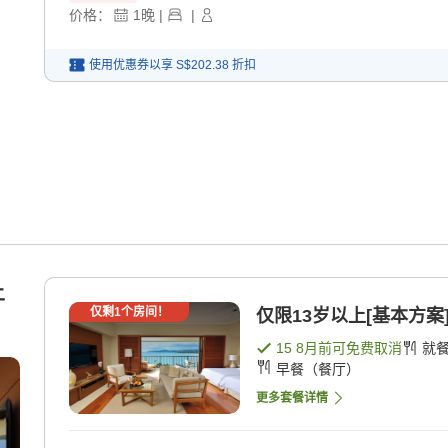
价格：
1
晚
|
|
使用优惠券以享
S$202.38
折扣
上
仅剩
1
个房间！
仅限13岁以上[基本方案
15 8月
前可免费取消
就
早餐（餐厅）
更多套餐详情