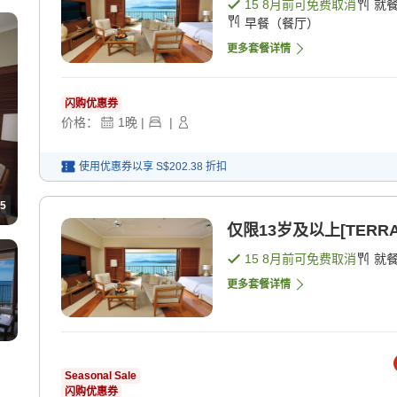
15 8月
前可免费取消
就
早餐（餐厅）
更多套餐详情
闪购优惠券
价格：
1
晚
|
|
使用优惠券以享
S$202.38
折扣
5
仅限13岁及以上[TERRAC
15 8月
前可免费取消
就
更多套餐详情
Seasonal Sale
闪购优惠券