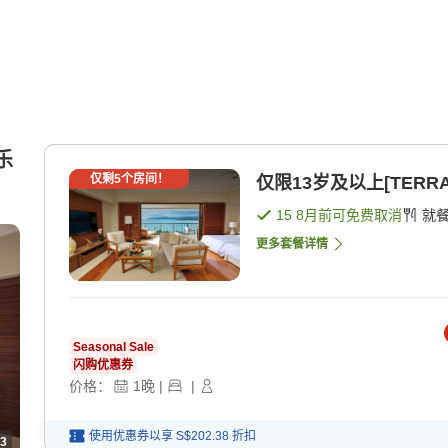
乐
仅剩
5
个房间！
仅限13岁及以上[TERRAC
15 8月
前可免费取消
就
更多套餐详情
Seasonal Sale
闪购优惠券
价格：
1
晚
|
|
使用优惠券以享
S$202.38
折扣
3