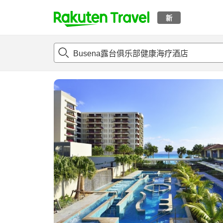
新
t
概况
客房及住宿套餐
评论
亮点
设施
o
p
P
a
g
e
_
s
e
a
r
c
h