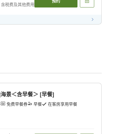
预约
含税费及其他费用
]海景＜含早餐＞ [早餐]
餐
免费早餐券
早餐
在客房享用早餐