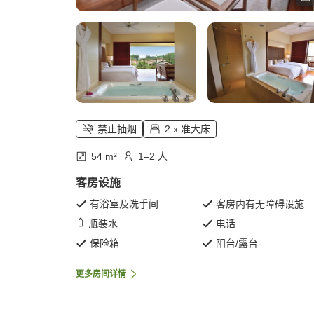
禁止抽烟
2 x 准大床
54 m²
1–2 人
客房设施
有浴室及洗手间
客房内有无障碍设施
瓶装水
电话
保险箱
阳台/露台
更多房间详情