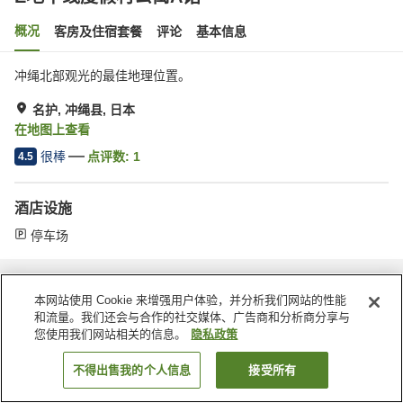
概况
客房及住宿套餐
评论
基本信息
冲绳北部观光的最佳地理位置。
名护, 冲绳县, 日本
在地图上查看
很棒
点评数:
1
4.5
酒店设施
停车场
首页
日本
冲绳县
名护
E地平线度假村公寓A馆
本网站使用 Cookie 来增强用户体验，并分析我们网站的性能
和流量。我们还会与合作的社交媒体、广告商和分析商分享与
您使用我们网站相关的信息。
隐私政策
不得出售我的个人信息
接受所有
搜索客房