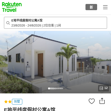
to
新
top
page
E地平线度假村公寓A馆
23/8/2026
-
24/8/2026
|
2位住客
|
1间
12
别墅
E地平线度假村公寓A馆