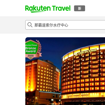
新
t
概况
客房及住宿套餐
评论
亮点
设施
o
p
P
a
g
e
_
s
e
a
r
c
h