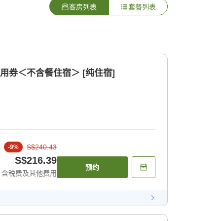
客房列表
套餐列表
用券＜不含餐住宿＞ [纯住宿]
S$240.43
-
9
%
S$216.39
预约
含税费及其他费用