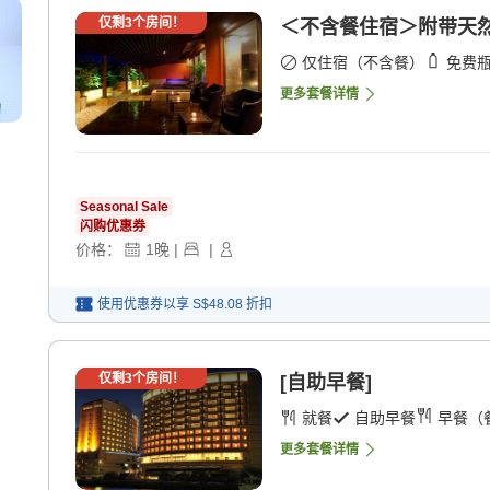
仅剩
3
个房间！
＜不含餐住宿＞附带天然
仅住宿（不含餐）
免费
更多套餐详情
Seasonal Sale
闪购优惠券
价格：
1
晚
|
|
使用优惠券以享
S$48.08
折扣
仅剩
3
个房间！
[自助早餐]
就餐
自助早餐
早餐（
更多套餐详情