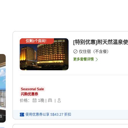
仅剩
3
个房间！
[特别优惠]附天然温泉使
仅住宿（不含餐）
更多套餐详情
Seasonal Sale
闪购优惠券
价格：
1
晚
|
|
使用优惠券以享
S$43.27
折扣
1