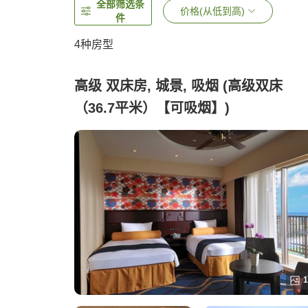
全部筛选条
价格(从低到高)
件
4
种房型
高级 双床房, 城景, 吸烟 (高级双床
（36.7平米）【可吸烟】)
1