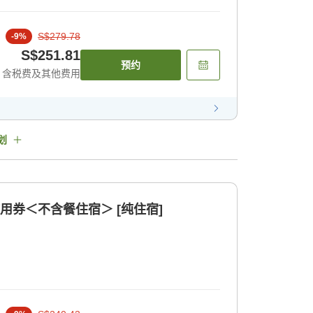
S$279.78
-
9
%
S$251.81
预约
含税费及其他费用
划
用券＜不含餐住宿＞ [纯住宿]