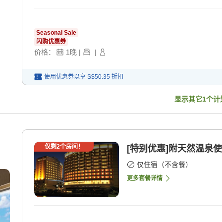
Seasonal Sale
闪购优惠券
价格：
1
晚
|
|
使用优惠券以享
S$50.35
折扣
显示其它
1
个计
仅剩
2
个房间！
[特别优惠]附天然温泉使
仅住宿（不含餐）
更多套餐详情