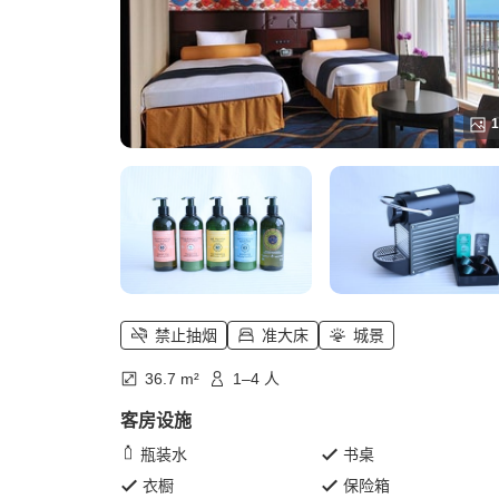
1
禁止抽烟
准大床
城景
36.7 m²
1–4 人
客房设施
瓶装水
书桌
衣橱
保险箱