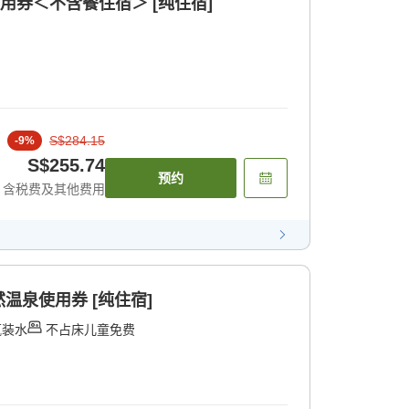
用券＜不含餐住宿＞ [纯住宿]
S$284.15
-
9
%
S$255.74
预约
含税费及其他费用
温泉使用券 [纯住宿]
瓶装水
不占床儿童免费