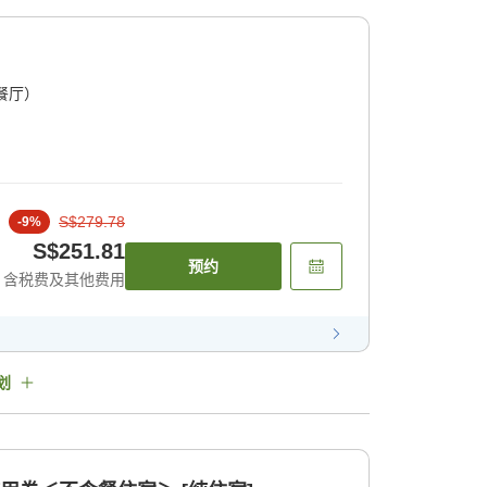
餐厅）
S$279.78
-
9
%
S$251.81
预约
含税费及其他费用
划