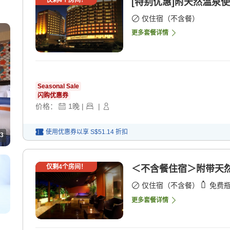
仅剩
4
个房间！
[特别优惠]附天然温泉使
仅住宿（不含餐）
更多套餐详情
Seasonal Sale
闪购优惠券
价格：
1
晚
|
|
使用优惠券以享
S$51.14
折扣
3
仅剩
4
个房间！
＜不含餐住宿＞附带天然
仅住宿（不含餐）
免费
更多套餐详情