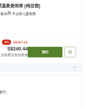
温泉使用券 [纯住宿]
瓶装水
不占床儿童免费
S$267.15
-
9
%
S$240.44
预约
含税费及其他费用
餐厅）