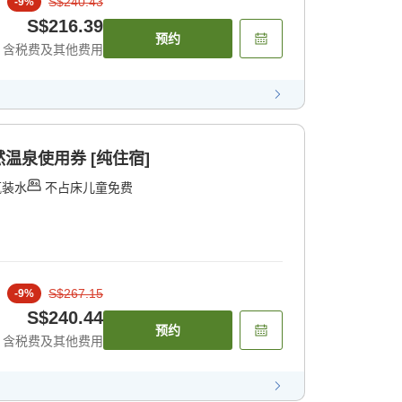
S$240.43
-
9
%
S$216.39
预约
含税费及其他费用
温泉使用券 [纯住宿]
瓶装水
不占床儿童免费
S$267.15
-
9
%
S$240.44
预约
含税费及其他费用