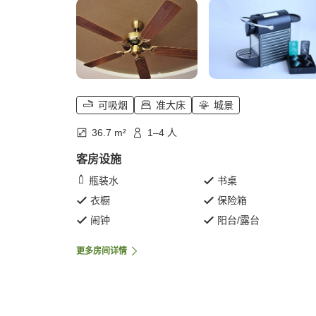
可吸烟
准大床
城景
36.7 m²
1–4 人
客房设施
瓶装水
书桌
衣橱
保险箱
闹钟
阳台/露台
更多房间详情