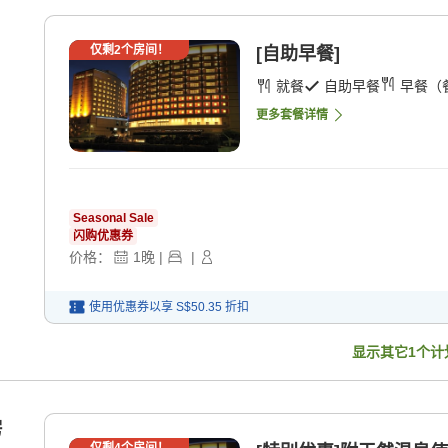
仅剩
2
个房间！
[自助早餐]
就餐
自助早餐
早餐（
更多套餐详情
Seasonal Sale
闪购优惠券
价格：
1
晚
|
|
使用优惠券以享
S$50.35
折扣
显示其它
1
个计
房