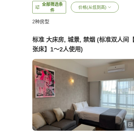
全部筛选条
价格(从低到高)
件
2
种房型
标准 大床房, 城景, 禁烟 (标准双人间【
张床】1～2人使用)