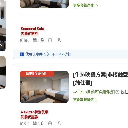
更多套餐详情
Seasonal Sale
闪购优惠券
价格：
1
晚
|
|
5
使用优惠券以享
S$36.42
折扣
仅剩
1
个房间！
[牛排晚餐方案]非接触
[纯住宿]
19 8月
前可免费取消
仅
更多套餐详情
Rakuten特别优惠
闪购优惠券
价格：
1
晚
|
|