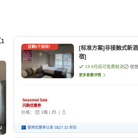
1
仅剩
5
个房间！
[标准方案]非接触式新酒店
宿]
19 8月
前可免费取消
仅
更多套餐详情
Seasonal Sale
闪购优惠券
价格：
1
晚
|
|
使用优惠券以享
S$27.32
折扣
2