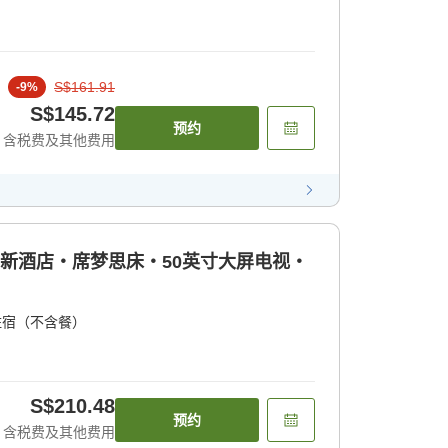
S$161.91
-
9
%
S$145.72
预约
含税费及其他费用
型新酒店・席梦思床・50英寸大屏电视・
住宿（不含餐）
S$210.48
预约
含税费及其他费用