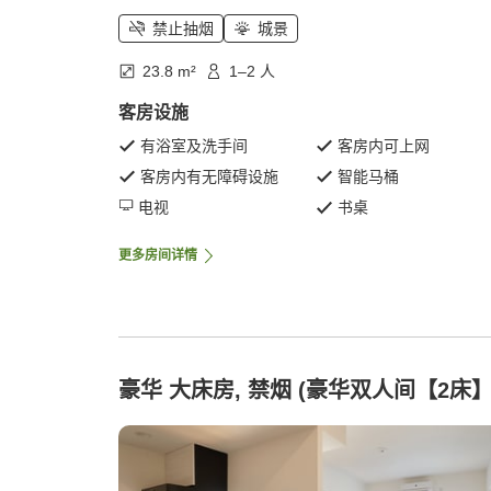
禁止抽烟
城景
23.8 m²
1–2 人
客房设施
有浴室及洗手间
客房内可上网
客房内有无障碍设施
智能马桶
电视
书桌
更多房间详情
豪华 大床房, 禁烟 (豪华双人间【2床】