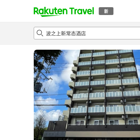
新
t
概况
客房及住宿套餐
评论
设施
o
p
P
a
g
e
_
s
e
a
r
c
h