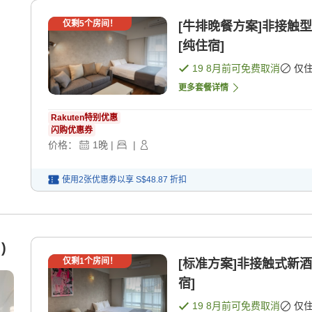
仅剩
5
个房间！
[牛排晚餐方案]非接触
[纯住宿]
19 8月
前可免费取消
仅
更多套餐详情
Rakuten特别优惠
闪购优惠券
价格：
1
晚
|
|
使用2张优惠券以享
S$48.87
折扣
)
仅剩
1
个房间！
[标准方案]非接触式新酒店
宿]
19 8月
前可免费取消
仅