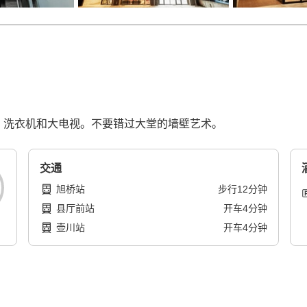
、洗衣机和大电视。不要错过大堂的墙壁艺术。
交通
旭桥站
步行
12
分钟
县厅前站
开车
4
分钟
壶川站
开车
4
分钟