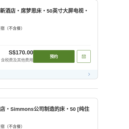
型新酒店・席梦思床・50英寸大屏电视・
住宿（不含餐）
S$170.00
预约
含税费及其他费用
・Simmons公司制造的床・50 [纯住
住宿（不含餐）