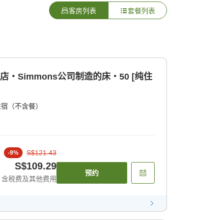
客房列表
套餐列表
・Simmons公司制造的床・50 [纯住
住宿（不含餐）
S$121.43
-
9
%
S$109.29
预约
含税费及其他费用