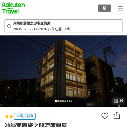
to
新
top
page
冲绳那霸旅之邸宅度假屋
20/8/2026
-
21/8/2026
|
2位住客
|
1间
16
公寓式酒店
冲绳那霸旅之邸宅度假屋