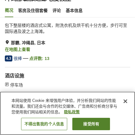
概况
客房及住宿套餐
评论
基本信息
包下整层楼的酒店式公寓，附洗衣机及烘干机十分方便，步行可至
国际通及波之上海滩。
那霸, 冲绳县, 日本
在地图上查看
很棒
点评数:
13
4.3
酒店设施
停车场
本网站使用 Cookie 来增强用户体验，并分析我们网站的性能
首页
日本
冲绳县
那霸
冲绳那霸旅之邸宅度假屋
和流量。我们还会与合作的社交媒体、广告商和分析商分享与
您使用我们网站相关的信息。
隐私政策
不得出售我的个人信息
接受所有
搜索客房