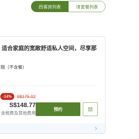
客房列表
套餐列表
心 适合家庭的宽敞舒适私人空间，尽享那
住宿（不含餐）
S$175.02
-
14
%
S$148.77
预约
含税费及其他费用