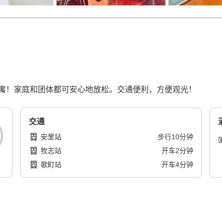
寓！家庭和团体都可安心地放松。交通便利，方便观光！
交通
安里站
步行
10
分钟
牧志站
开车
2
分钟
歌町站
开车
4
分钟