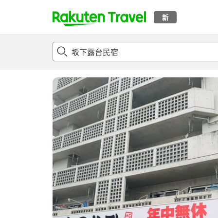
新
t
概况
客房及住宿套餐
评论
设施
o
p
P
a
g
e
_
s
e
a
r
c
h