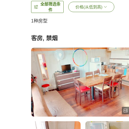
全部筛选条
价格(从低到高)
件
1种房型
客房, 禁烟