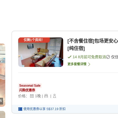
仅剩
1
个房间！
[不含餐住宿]包场更安
[纯住宿]
14 8月
前可免费取消
仅
更多套餐详情
Seasonal Sale
闪购优惠券
价格：
1
晚
|
|
5
使用优惠券以享
S$37.19
折扣