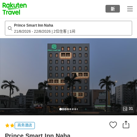
to
新
top
page
Prince Smart Inn Naha
21/8/2026
-
22/8/2026
|
2位住客
|
1间
31
商务酒店
Prince Smart Inn Naha