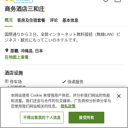
商务酒店三和庄
概况
客房及住宿套餐
评论
基本信息
国際通りから３分、全館インターネット無料接続（無線LAN）ビ
ジネス・観光にもってこいのホテルです。
那霸, 冲绳县, 日本
在地图上查看
酒店设施
停车场
快递服务
叫醒服务
本网站使用 Cookie 来增强用户体验，并分析我们网站的性能
和流量。我们还会与合作的社交媒体、广告商和分析商分享与
首页
日本
冲绳县
那霸
商务酒店三和庄
您使用我们网站相关的信息。
隐私政策
不得出售我的个人信息
接受所有
搜索客房