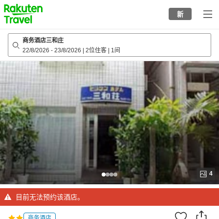
to
新
top
page
商务酒店三和庄
22/8/2026
-
23/8/2026
|
2位住客
|
1间
4
目前无法预约该酒店。
商务酒店