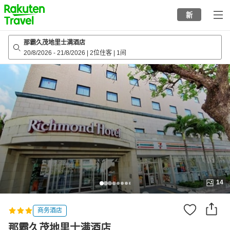
to
新
top
page
那霸久茂地里士满酒店
20/8/2026
-
21/8/2026
|
2位住客
|
1间
14
商务酒店
那霸久茂地里士满酒店