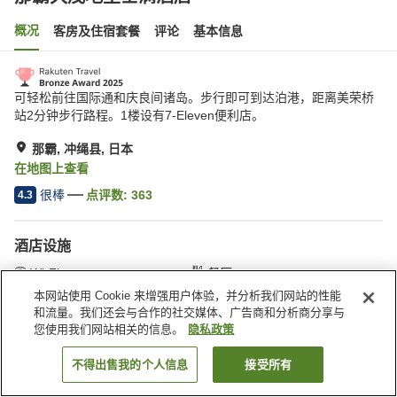
概况
客房及住宿套餐
评论
基本信息
可轻松前往国际通和庆良间诸岛。步行即可到达泊港，距离美荣桥
站2分钟步行路程。1楼设有7-Eleven便利店。
那霸, 冲绳县, 日本
在地图上查看
很棒
点评数:
363
4.3
酒店设施
Wi-Fi
餐厅
休息室
自动售货机
本网站使用 Cookie 来增强用户体验，并分析我们网站的性能
和流量。我们还会与合作的社交媒体、广告商和分析商分享与
您使用我们网站相关的信息。
隐私政策
首页
日本
冲绳县
那霸
那霸久茂地里士满酒店
不得出售我的个人信息
接受所有
搜索客房