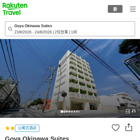
to
新
top
page
Goya Okinawa Suites
23/8/2026
-
24/8/2026
|
2位住客
|
1间
21
公寓式酒店
Goya Okinawa Suites