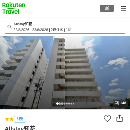
to
新
top
page
Allstay知花
22/8/2026
-
23/8/2026
|
2位住客
|
1间
148
别墅
Allstay知花