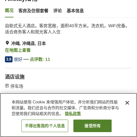
概况
客房及住宿套餐
评论
基本信息
自助式无人酒店。客房宽敞，面积40平方米。洗衣机，WiFi完备。
适合商务客人和观光客人入住
冲绳, 冲绳县, 日本
在地图上查看
很好
点评数:
11
3.9
酒店设施
停车场
本网站使用 Cookie 来增强用户体验，并分析我们网站的性能
首页
日本
冲绳县
冲绳
Allstay知花
和流量。我们还会与合作的社交媒体、广告商和分析商分享与
您使用我们网站相关的信息。
隐私政策
不得出售我的个人信息
接受所有
搜索客房