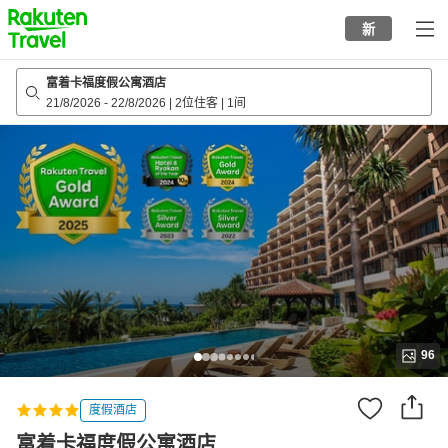
to
新
top
page
富着卡福度假公寓酒店
21/8/2026
-
22/8/2026
|
2位住客
|
1间
96
度假酒店
富着卡福度假公寓酒店