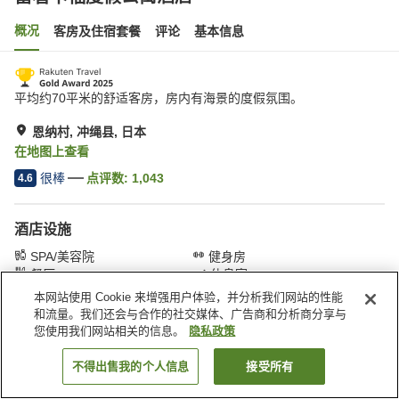
概况
客房及住宿套餐
评论
基本信息
平均约70平米的舒适客房，房内有海景的度假氛围。
恩纳村, 冲绳县, 日本
在地图上查看
很棒
点评数:
1,043
4.6
酒店设施
SPA/美容院
健身房
餐厅
休息室
本网站使用 Cookie 来增强用户体验，并分析我们网站的性能
和流量。我们还会与合作的社交媒体、广告商和分析商分享与
首页
日本
冲绳县
恩纳村
富着卡福度假公寓酒店
您使用我们网站相关的信息。
隐私政策
不得出售我的个人信息
接受所有
搜索客房