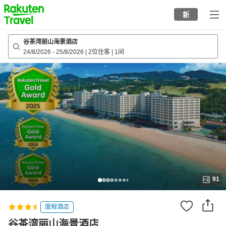
to
新
top
page
谷茶湾丽山海景酒店
24/8/2026
-
25/8/2026
|
2位住客
|
1间
91
度假酒店
谷茶湾丽山海景酒店