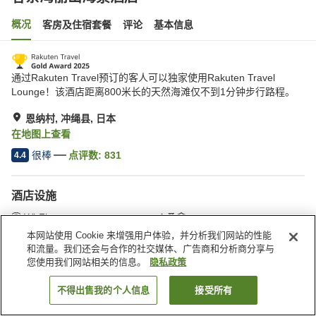
概况
客房及住宿套餐
评论
基本信息
通过Rakuten Travel预订的客人可以独家使用Rakuten Travel
Lounge！该酒店距离800米长的天然海滩仅不到1分钟步行路程。
恩纳村, 冲绳县, 日本
在地图上查看
很棒
点评数:
831
4.4
酒店设施
Wi-Fi
桑拿
SPA/美容院
健身房
本网站使用 Cookie 来增强用户体验，并分析我们网站的性能
和流量。我们还会与合作的社交媒体、广告商和分析商分享与
您使用我们网站相关的信息。
隐私政策
首页
日本
冲绳县
恩纳村
谷茶湾丽山海景酒店
不得出售我的个人信息
接受所有
搜索客房