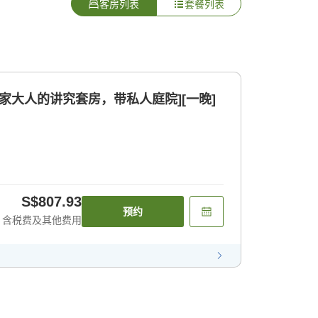
客房列表
套餐列表
瓦家大人的讲究套房，带私人庭院][一晚]
S$807.93
预约
含税费及其他费用