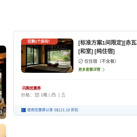
仅剩
1
个房间！
[标准方案1间限定][赤
[和室] [纯住宿]
仅住宿（不含餐）
更多套餐详情
闪购优惠券
价格：
1
晚
|
|
使用优惠券以享
S$121.18
折扣
3