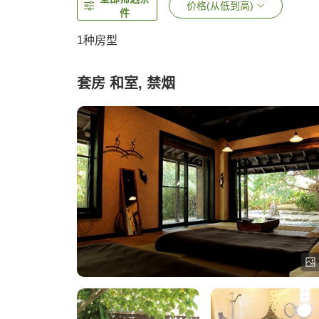
价格(从低到高)
件
1种房型
套房 和室, 禁烟