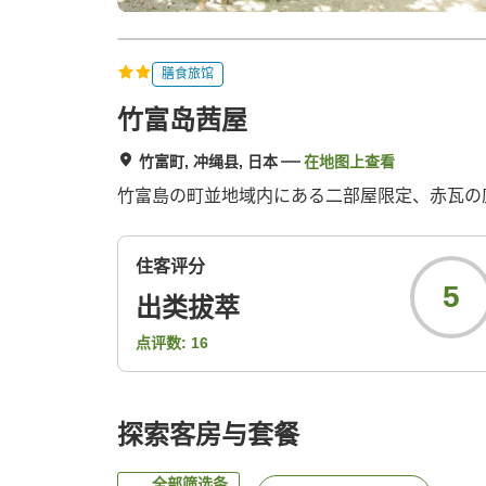
膳食旅馆
竹富岛茜屋
竹富町, 冲绳县, 日本
在地图上查看
竹富島の町並地域内にある二部屋限定、赤瓦の
住客评分
5
出类拔萃
点评数:
16
探索客房与套餐
全部筛选条