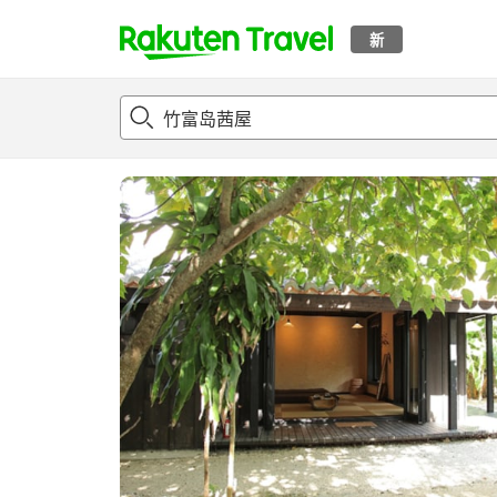
新
t
概况
客房及住宿套餐
评论
设施
o
p
P
a
g
e
_
s
e
a
r
c
h