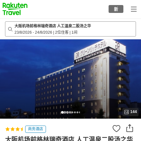
to
新
top
page
大阪机场前格林瑞奇酒店 人工温泉二股汤之华
23/8/2026
-
24/8/2026
|
2位住客
|
1间
144
商务酒店
大阪机场前格林瑞奇酒店 人工温泉二股汤之华