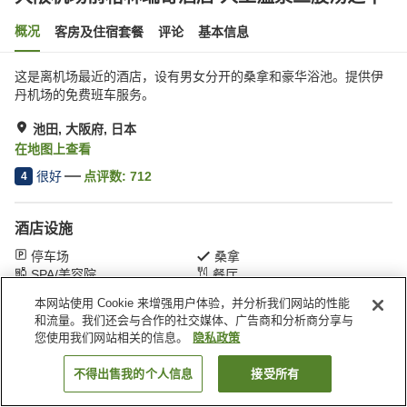
概况
客房及住宿套餐
评论
基本信息
这是离机场最近的酒店，设有男女分开的桑拿和豪华浴池。提供伊
丹机场的免费班车服务。
池田, 大阪府, 日本
在地图上查看
很好
点评数:
712
4
酒店设施
停车场
桑拿
SPA/美容院
餐厅
本网站使用 Cookie 来增强用户体验，并分析我们网站的性能
和流量。我们还会与合作的社交媒体、广告商和分析商分享与
首页
日本
大阪府
池田
您使用我们网站相关的信息。
隐私政策
大阪机场前格林瑞奇酒店 人工温泉二股汤之华
不得出售我的个人信息
接受所有
搜索客房