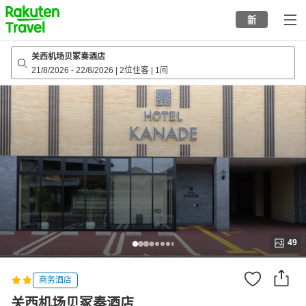
to
新
top
page
关西机场贝冢奏酒店
21/8/2026
-
22/8/2026
|
2位住客
|
1间
49
商务酒店
关西机场贝冢奏酒店