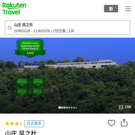
to
新
top
page
山庄 风之杜
20/8/2026
-
21/8/2026
|
2位住客
|
1间
150
日式旅馆
山庄 风之杜