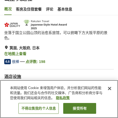
概况
客房及住宿套餐
评论
基本信息
坐落于国立公园山顶的治愈系旅馆，可以俯瞰下方大阪平原的景
色。
箕面, 大阪府, 日本
在地图上查看
很棒
点评数:
198
4.6
酒店设施
Wi-Fi
停车场
本网站使用 Cookie 来增强用户体验，并分析我们网站的性能
自动售货机
会议室
和流量。我们还会与合作的社交媒体、广告商和分析商分享与
您使用我们网站相关的信息。
隐私政策
首页
日本
大阪府
箕面
山庄 风之杜
不得出售我的个人信息
接受所有
搜索客房