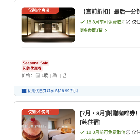
仅剩
5
个房间！
【直前折扣】最后一分钟 
18 8月
前可免费取消
仅
更多套餐详情
Seasonal Sale
闪购优惠券
价格：
1
晚
|
|
使用优惠券以享
S$18.99
折扣
仅剩
5
个房间！
[7月・8月]附赠咖啡
[纯住宿]
18 8月
前可免费取消
仅