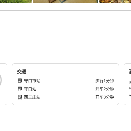
交通
守口市站
步行
1
分钟
守口站
开车
2
分钟
西三庄站
开车
3
分钟