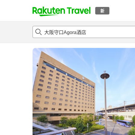
新
t
概况
客房及住宿套餐
评论
亮点
设施
o
p
P
a
g
e
_
s
e
a
r
c
h