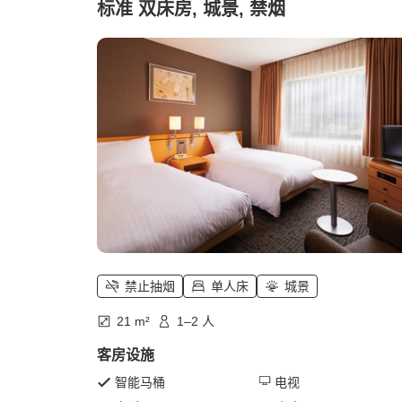
标准 双床房, 城景, 禁烟
禁止抽烟
单人床
城景
21 m²
1–2 人
客房设施
智能马桶
电视