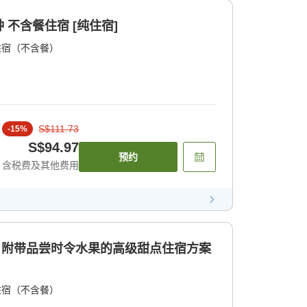
不含餐住宿 [纯住宿]
住宿（不含餐）
S$111.73
-
15
%
S$94.97
预约
含税费及其他费用
券！附带品尝时令水果的高级甜点住宿方案
住宿（不含餐）