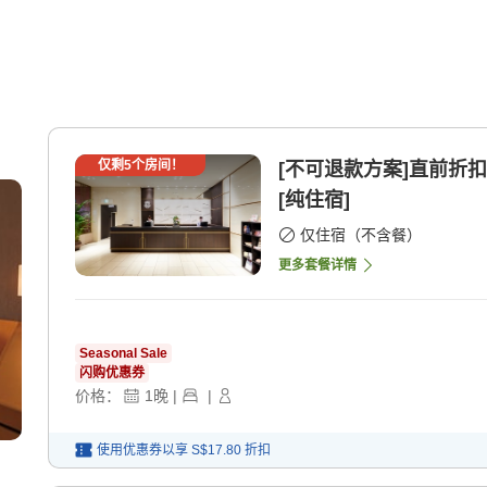
仅剩
5
个房间！
[不可退款方案]直前折
[纯住宿]
仅住宿（不含餐）
更多套餐详情
Seasonal Sale
闪购优惠券
价格：
1
晚
|
|
使用优惠券以享
S$17.80
折扣