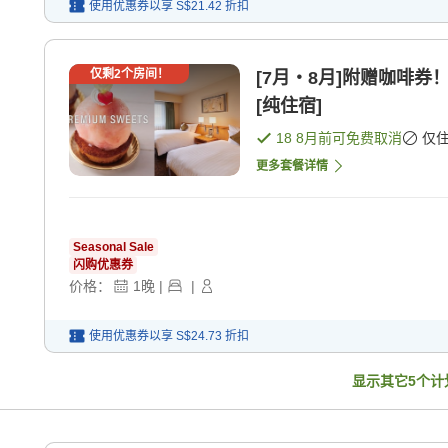
使用优惠券以享
S$21.42
折扣
仅剩
2
个房间！
[7月・8月]附赠咖啡
[纯住宿]
18 8月
前可免费取消
仅
更多套餐详情
Seasonal Sale
闪购优惠券
价格：
1
晚
|
|
使用优惠券以享
S$24.73
折扣
显示其它
5
个计