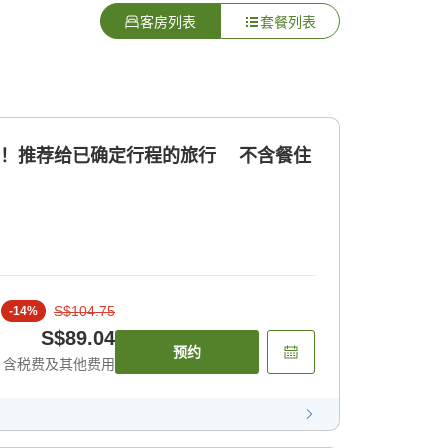
客房列表
套餐列表
扣！推荐给已确定行程的旅行 不含餐住
S$104.75
-
14
%
S$89.04
预约
含税费及其他费用