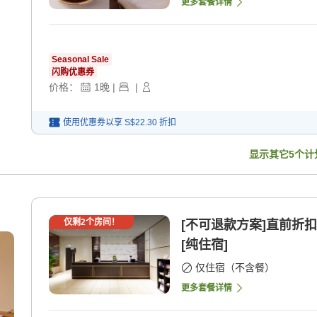
更多套餐详情
Seasonal Sale
闪购优惠券
价格：
1
晚
|
|
使用优惠券以享
S$22.30
折扣
显示其它
5
个计
仅剩
2
个房间！
[不可退款方案]直前折
[纯住宿]
仅住宿（不含餐）
更多套餐详情