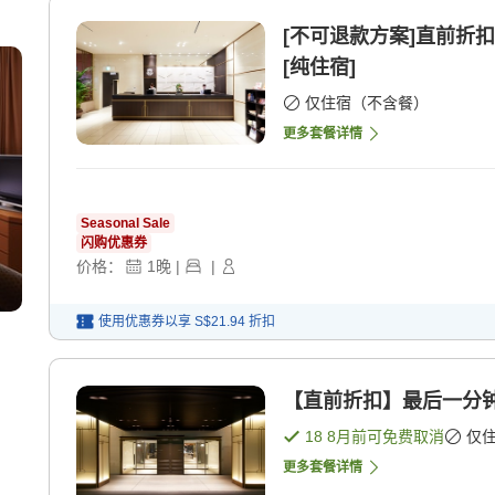
[不可退款方案]直前折
[纯住宿]
仅住宿（不含餐）
更多套餐详情
Seasonal Sale
闪购优惠券
价格：
1
晚
|
|
使用优惠券以享
S$21.94
折扣
【直前折扣】最后一分钟 
18 8月
前可免费取消
仅
更多套餐详情