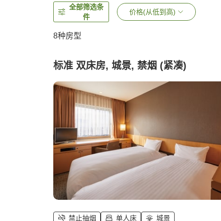
全部筛选条
价格(从低到高)
件
8
种房型
标准 双床房, 城景, 禁烟 (紧凑)
禁止抽烟
单人床
城景