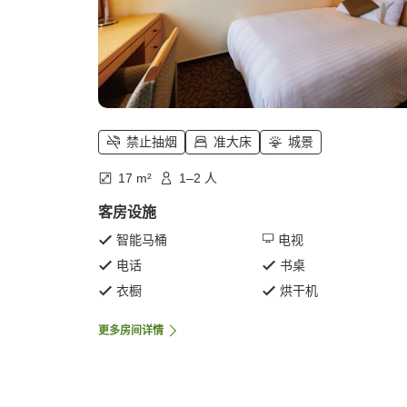
禁止抽烟
准大床
城景
17 m²
1–2 人
客房设施
智能马桶
电视
电话
书桌
衣橱
烘干机
更多房间详情