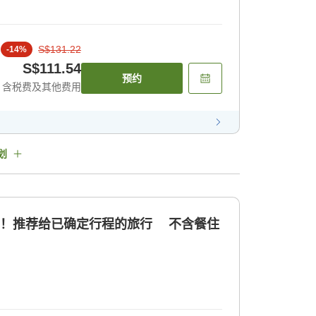
S$131.22
-
14
%
S$111.54
预约
含税费及其他费用
划
扣！推荐给已确定行程的旅行 不含餐住