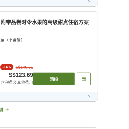
券！附带品尝时令水果的高级甜点住宿方案
住宿（不含餐）
S$145.51
-
14
%
S$123.69
预约
含税费及其他费用
划