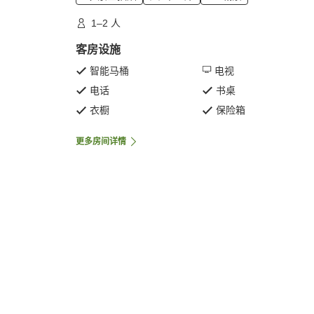
1–2 人
客房设施
智能马桶
电视
电话
书桌
衣橱
保险箱
更多房间详情