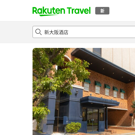
新
t
概况
客房及住宿套餐
评论
设施
o
p
P
a
g
e
_
s
e
a
r
c
h