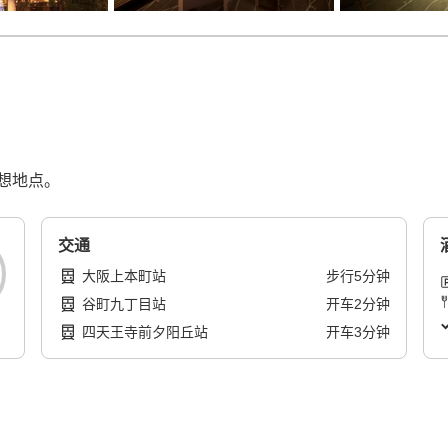
想地点。
交通
大阪上本町站
步行
5
分钟
谷町九丁目站
开车
2
分钟
四天王寺前夕阳丘站
开车
3
分钟