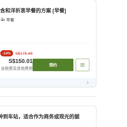
含和洋折衷早餐的方案 [早餐]
餐
早餐
S$176.48
-
14
%
S$150.01
预约
含税费及其他费用
分钟到车站，适合作为商务或观光的据