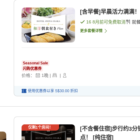
[含早餐]早晨活力满满！
16 8月
前可免费取消
就
更多套餐详情
Seasonal Sale
闪购优惠券
价格：
1
晚
|
|
使用优惠券以享
S$30.00
折扣
仅剩
1
个房间！
[不含餐住宿]步行约3
点！ [纯住宿]