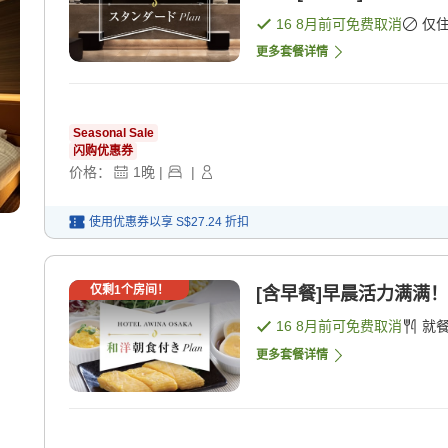
16 8月
前可免费取消
仅
更多套餐详情
Seasonal Sale
闪购优惠券
价格：
1
晚
|
|
使用优惠券以享
S$27.24
折扣
仅剩
1
个房间！
[含早餐]早晨活力满满！
16 8月
前可免费取消
就
更多套餐详情