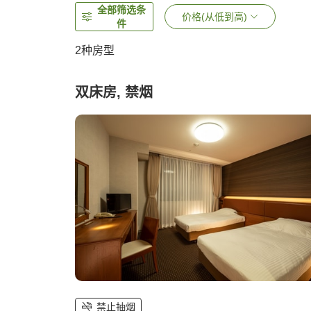
全部筛选条
价格(从低到高)
件
2
种房型
双床房, 禁烟
禁止抽烟