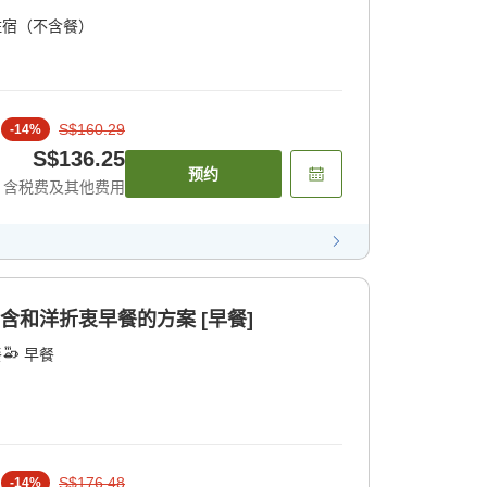
住宿（不含餐）
S$160.29
-
14
%
S$136.25
预约
含税费及其他费用
含和洋折衷早餐的方案 [早餐]
餐
早餐
S$176.48
-
14
%