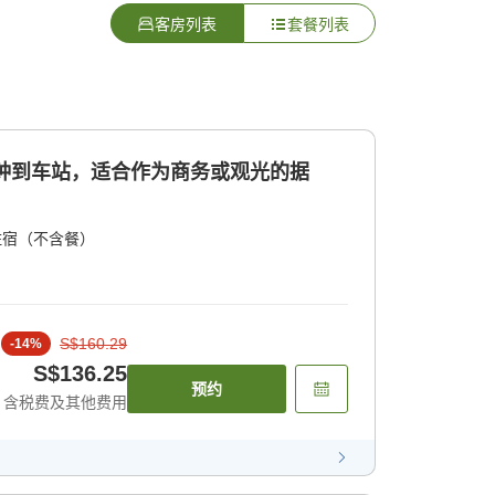
客房列表
套餐列表
分钟到车站，适合作为商务或观光的据
住宿（不含餐）
S$160.29
-
14
%
S$136.25
预约
含税费及其他费用