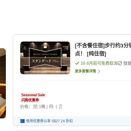
[不含餐住宿]步行约3
点！ [纯住宿]
16 8月
前可免费取消
仅
更多套餐详情
Seasonal Sale
闪购优惠券
价格：
1
晚
|
|
使用优惠券以享
S$27.24
折扣