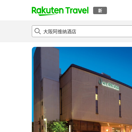
新
t
概况
客房及住宿套餐
评论
设施
o
p
P
a
g
e
_
s
e
a
r
c
h