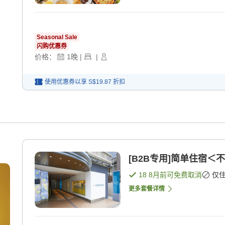
Seasonal Sale
闪购优惠券
价格：
1
晚
|
|
使用优惠券以享
S$19.87
折扣
[B2B专用]简单住宿＜不
18 8月
前可免费取消
仅
更多套餐详情