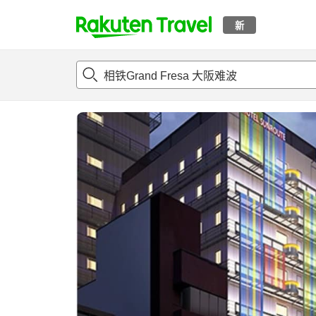
新
t
概况
客房及住宿套餐
评论
亮点
设施
o
p
P
a
g
e
_
s
e
a
r
c
h