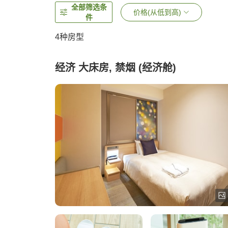
全部筛选条
价格(从低到高)
件
4
种房型
经济 大床房, 禁烟 (经济舱)