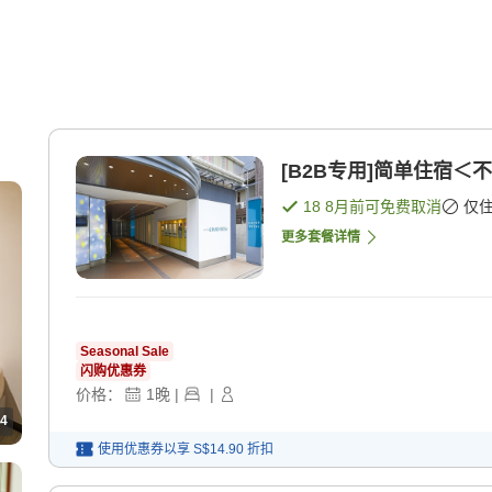
[B2B专用]简单住宿＜不
18 8月
前可免费取消
仅
更多套餐详情
Seasonal Sale
闪购优惠券
价格：
1
晚
|
|
4
使用优惠券以享
S$14.90
折扣