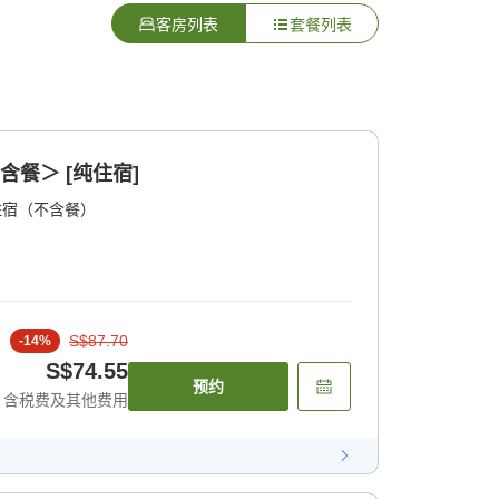
客房列表
套餐列表
含餐＞ [纯住宿]
住宿（不含餐）
S$87.70
-
14
%
S$74.55
预约
含税费及其他费用