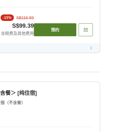
S$116.93
-
15
%
S$99.39
预约
含税费及其他费用
含餐＞ [纯住宿]
住宿（不含餐）