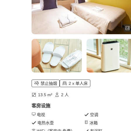
禁止抽烟
2 x 单人床
13.5 m²
2 人
客房设施
电视
空调
电热水壶
冰箱