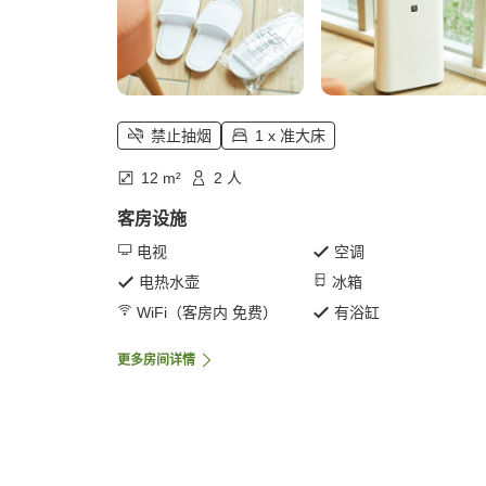
禁止抽烟
1 x 准大床
12 m²
2 人
客房设施
电视
空调
电热水壶
冰箱
WiFi（客房内 免费）
有浴缸
更多房间详情