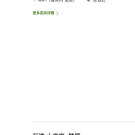
WiFi（客房内 免费）
有浴缸
更多房间详情