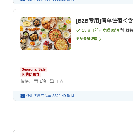
[B2B专用]简单住宿＜含
18 8月
前可免费取消
就
更多套餐详情
Seasonal Sale
闪购优惠券
价格：
1
晚
|
|
使用优惠券以享
S$21.49
折扣