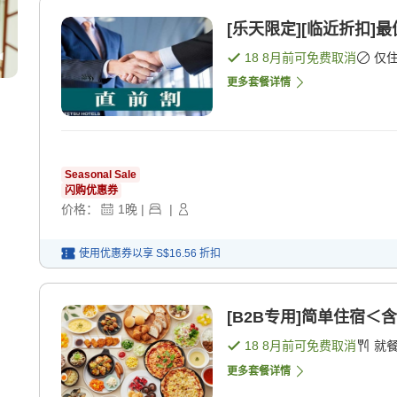
[乐天限定][临近折扣]
18 8月
前可免费取消
仅
更多套餐详情
Seasonal Sale
闪购优惠券
价格：
1
晚
|
|
使用优惠券以享
S$16.56
折扣
[B2B专用]简单住宿＜含
18 8月
前可免费取消
就
更多套餐详情