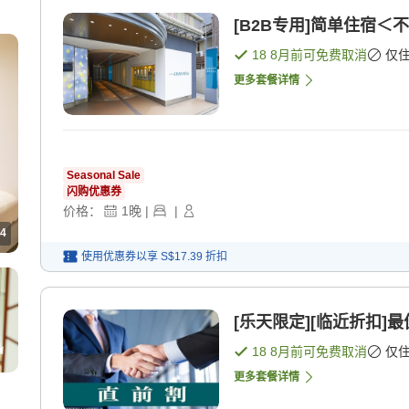
[B2B专用]简单住宿＜不
18 8月
前可免费取消
仅
更多套餐详情
Seasonal Sale
闪购优惠券
价格：
1
晚
|
|
4
使用优惠券以享
S$17.39
折扣
[乐天限定][临近折扣]
18 8月
前可免费取消
仅
更多套餐详情