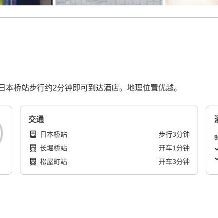
日本桥站步行约2分钟即可到达酒店。地理位置优越。
交通
日本桥站
步行
3
分钟
长堀桥站
开车
1
分钟
松屋町站
开车
3
分钟