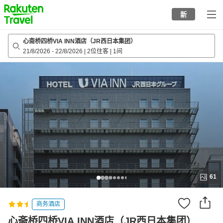
to
新
top
page
心斋桥四桥VIA INN酒店（JR西日本集团）
21/8/2026
-
22/8/2026
|
2位住客
|
1间
61
商务酒店
心斋桥四桥VIA INN酒店（JR西日本集团）