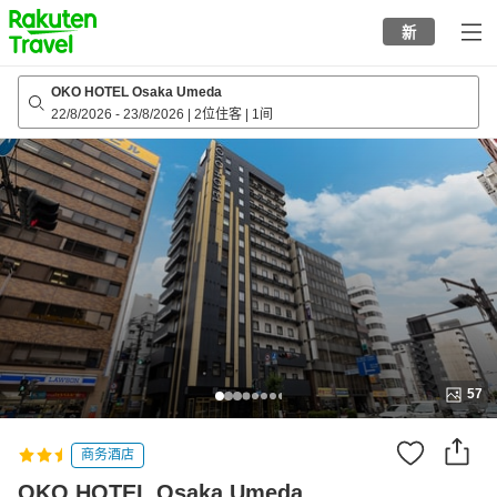
to
新
top
page
OKO HOTEL Osaka Umeda
22/8/2026
-
23/8/2026
|
2位住客
|
1间
57
商务酒店
OKO HOTEL Osaka Umeda