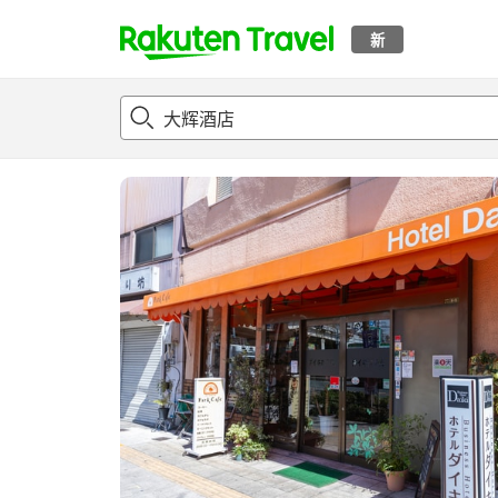
新
t
概况
客房及住宿套餐
评论
设施
o
p
P
a
g
e
_
s
e
a
r
c
h