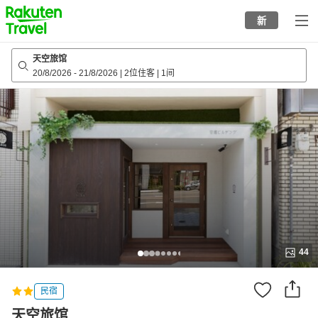
to
新
top
page
天空旅馆
20/8/2026
-
21/8/2026
|
2位住客
|
1间
44
民宿
天空旅馆