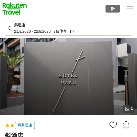
to
新
top
page
斜酒店
21/8/2026
-
22/8/2026
|
2位住客
|
1间
1
商务酒店
斜酒店