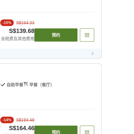
S$164.33
-
15
%
S$139.68
预约
含税费及其他费用
餐
自助早餐
早餐（餐厅）
S$193.48
-
14
%
S$164.46
预约