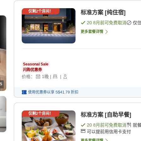
仅剩
2
个房间！
标准方案 [纯住宿]
20 8月
前可免费取消
仅
更多套餐详情
Seasonal Sale
闪购优惠券
价格：
1
晚
|
|
5
使用优惠券以享
S$41.79
折扣
仅剩
2
个房间！
标准方案 [自助早餐]
20 8月
前可免费取消
就
可以提前用信用卡支付
更多套餐详情