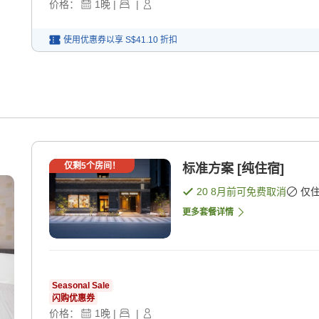
价格：
1
晚
|
|
使用优惠券以享
S$41.10
折扣
仅剩
5
个房间！
标准方案 [纯住宿]
20 8月
前可免费取消
仅
更多套餐详情
Seasonal Sale
闪购优惠券
价格：
1
晚
|
|