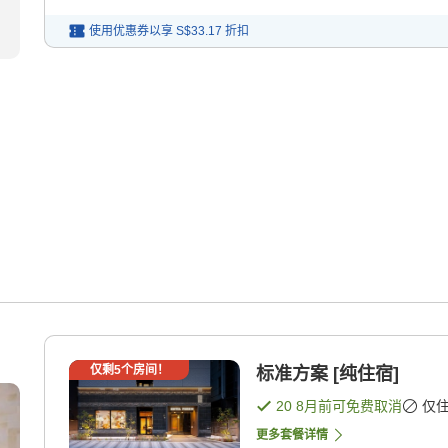
使用优惠券以享
S$33.17
折扣
仅剩
5
个房间！
标准方案 [纯住宿]
20 8月
前可免费取消
仅
更多套餐详情