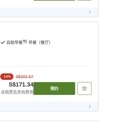
餐
自助早餐
早餐（餐厅）
S$201.57
-
14
%
S$171.34
预约
含税费及其他费用