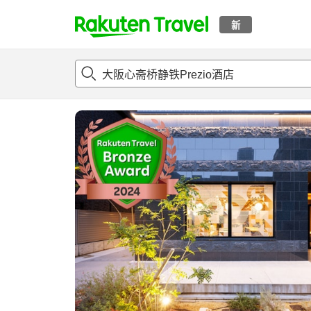
新
t
概况
客房及住宿套餐
评论
亮点
设施
o
p
P
a
g
e
_
s
e
a
r
c
h