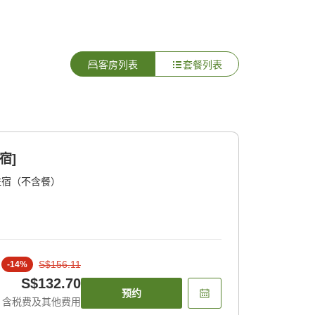
客房列表
套餐列表
宿]
住宿（不含餐）
S$156.11
-
14
%
S$132.70
预约
含税费及其他费用