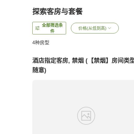
探索客房与套餐
全部筛选条
价格(从低到高)
件
4
种房型
酒店指定客房, 禁烟 (【禁烟】房间类
随意)