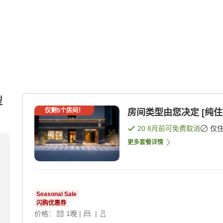
型
仅剩
5
个房间！
房间类型由您决定 [纯住
20 8月
前可免费取消
仅
更多套餐详情
Seasonal Sale
闪购优惠券
价格：
1
晚
|
|