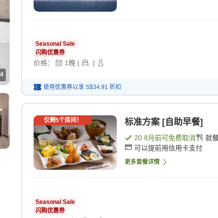
Seasonal Sale
闪购优惠券
价格：
1
晚
|
|
4
使用优惠券以享
S$34.91
折扣
仅剩
5
个房间！
标准方案 [自助早餐]
20 8月
前可免费取消
就
可以提前用信用卡支付
更多套餐详情
Seasonal Sale
闪购优惠券