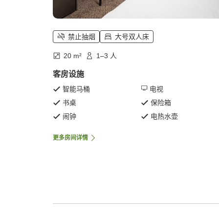
禁止抽烟
大号双人床
20 m²
1–3 人
客房设施
智能马桶
电视
书桌
保险箱
闹钟
电热水壶
更多房间详情