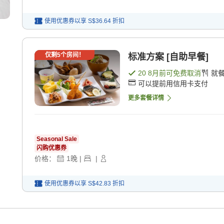
使用优惠券以享
S$36.64
折扣
仅剩
5
个房间！
标准方案 [自助早餐]
20 8月
前可免费取消
就
可以提前用信用卡支付
更多套餐详情
Seasonal Sale
闪购优惠券
价格：
1
晚
|
|
使用优惠券以享
S$42.83
折扣