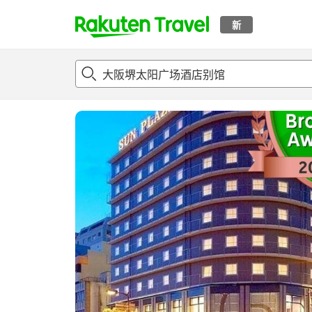
新
t
概况
客房及住宿套餐
评论
亮点
设施
o
p
P
a
g
e
_
s
e
a
r
c
h