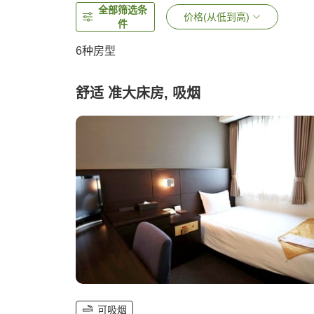
全部筛选条
价格(从低到高)
件
6
种房型
舒适 准大床房, 吸烟
可吸烟