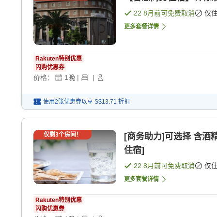
22 8月
前可免费取消
仅
更多套餐详情
Rakuten特别优惠
闪购优惠券
价格：
1
晚
|
|
使用2张优惠券以享
S$13.71
折扣
仅剩
3
个房间！
[商务助力]可选择 含酒精饮料和小吃的方案＜不含餐住宿＞ [纯
住宿]
22 8月
前可免费取消
仅
更多套餐详情
Rakuten特别优惠
闪购优惠券