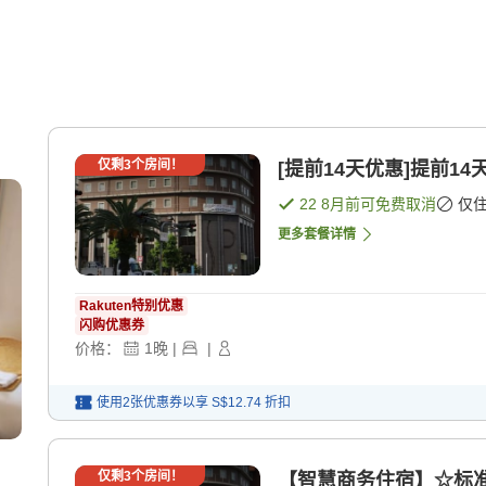
仅剩
3
个房间！
[提前14天优惠]提前14
22 8月
前可免费取消
仅
更多套餐详情
Rakuten特别优惠
闪购优惠券
价格：
1
晚
|
|
使用2张优惠券以享
S$12.74
折扣
仅剩
3
个房间！
【智慧商务住宿】☆标准