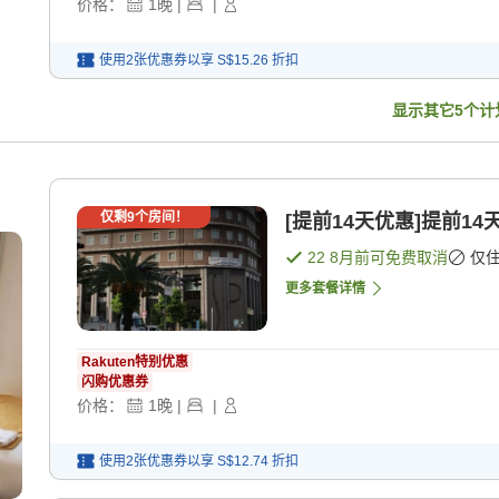
价格：
1
晚
|
|
使用2张优惠券以享
S$15.26
折扣
显示其它
5
个计
仅剩
9
个房间！
[提前14天优惠]提前14
22 8月
前可免费取消
仅
更多套餐详情
Rakuten特别优惠
闪购优惠券
价格：
1
晚
|
|
使用2张优惠券以享
S$12.74
折扣