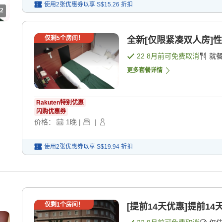
使用2张优惠券以享
S$15.26
折扣
2
仅剩
5
个房间！
全新[仅限紧凑双人房]性
22 8月
前可免费取消
就
更多套餐详情
Rakuten特别优惠
闪购优惠券
价格：
1
晚
|
|
使用2张优惠券以享
S$19.94
折扣
仅剩
1
个房间！
[提前14天优惠]提前14