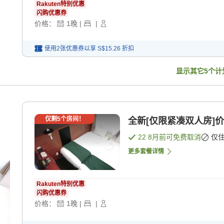
Rakuten特别优惠
闪购优惠券
价格：
1
晚
|
|
使用2张优惠券以享
S$15.26
折扣
显示其它
5
个计
仅剩
5
个房间！
全新[仅限紧凑双人房]价
22 8月
前可免费取消
仅
更多套餐详情
Rakuten特别优惠
闪购优惠券
价格：
1
晚
|
|