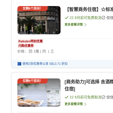
仅剩
9
个房间！
【智慧商务住宿】☆标准
22 8月
前可免费取消
仅
更多套餐详情
Rakuten特别优惠
闪购优惠券
价格：
1
晚
|
|
使用2张优惠券以享
S$13.71
折扣
仅剩
9
个房间！
[商务助力]可选择 含酒精饮料和小吃的方案＜不含餐住宿＞ [纯
住宿]
22 8月
前可免费取消
仅
更多套餐详情