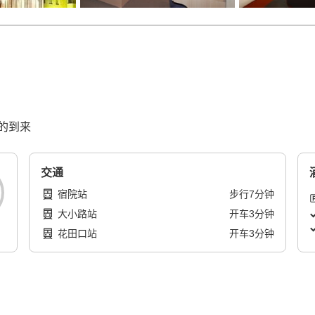
的到来
交通
宿院站
步行
7
分钟
大小路站
开车
3
分钟
花田口站
开车
3
分钟