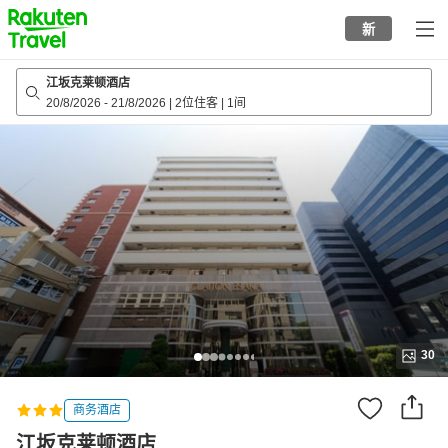
to
新
top
page
江坂克莱顿酒店
20/8/2026
-
21/8/2026
|
2位住客
|
1间
30
商务酒店
江坂克莱顿酒店