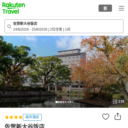
to
新
top
page
佐贺新大谷饭店
24/8/2026
-
25/8/2026
|
2位住客
|
1间
130
城市酒店
佐贺新大谷饭店