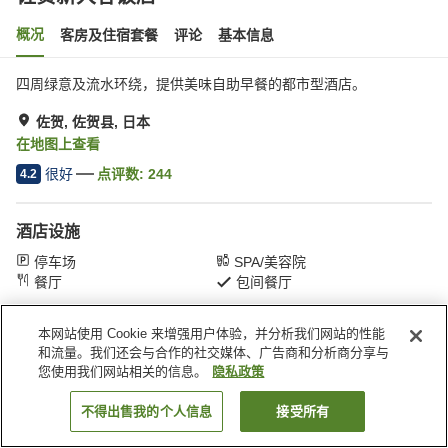
概况
客房及住宿套餐
评论
基本信息
四周绿意及流水环绕，提供美味自助早餐的都市型酒店。
佐贺, 佐贺县, 日本
在地图上查看
很好
点评数:
244
4.2
酒店设施
停车场
SPA/美容院
餐厅
包间餐厅
本网站使用 Cookie 来增强用户体验，并分析我们网站的性能
首页
日本
佐贺县
佐贺
佐贺新大谷饭店
和流量。我们还会与合作的社交媒体、广告商和分析商分享与
您使用我们网站相关的信息。
隐私政策
不得出售我的个人信息
接受所有
搜索客房