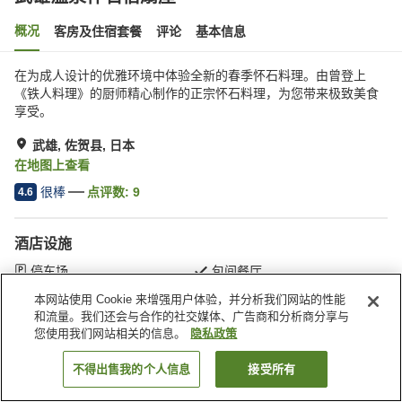
概况
客房及住宿套餐
评论
基本信息
在为成人设计的优雅环境中体验全新的春季怀石料理。由曾登上
《铁人料理》的厨师精心制作的正宗怀石料理，为您带来极致美食
享受。
武雄, 佐贺县, 日本
在地图上查看
很棒
点评数:
9
4.6
酒店设施
停车场
包间餐厅
商店
会议室
本网站使用 Cookie 来增强用户体验，并分析我们网站的性能
和流量。我们还会与合作的社交媒体、广告商和分析商分享与
您使用我们网站相关的信息。
隐私政策
首页
日本
佐贺县
武雄
武雄温泉怀石宿扇屋
不得出售我的个人信息
接受所有
搜索客房