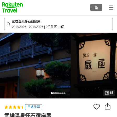
to
新
top
page
武雄温泉怀石宿扇屋
21/8/2026
-
22/8/2026
|
2位住客
|
1间
88
日式旅馆
武雄温泉怀石宿扇屋