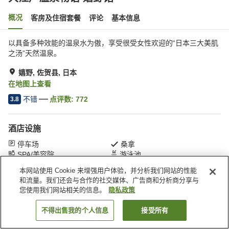
概况
客房及住宿套餐
评论
基本信息
以具备多种效能的温泉水为傲，享受很受女性欢迎的“日本三大美肌
之汤”天然温泉。
嬉野, 佐贺县, 日本
在地图上查看
不错
点评数:
772
3.8
酒店设施
停车场
桑拿
SPA/美容院
游泳池
本网站使用 Cookie 来增强用户体验，并分析我们网站的性能
和流量。我们还会与合作的社交媒体、广告商和分析商分享与
首页
日本
佐贺县
嬉野
大江户温泉物语 嬉野馆
您使用我们网站相关的信息。
隐私政策
不得出售我的个人信息
接受所有
搜索客房