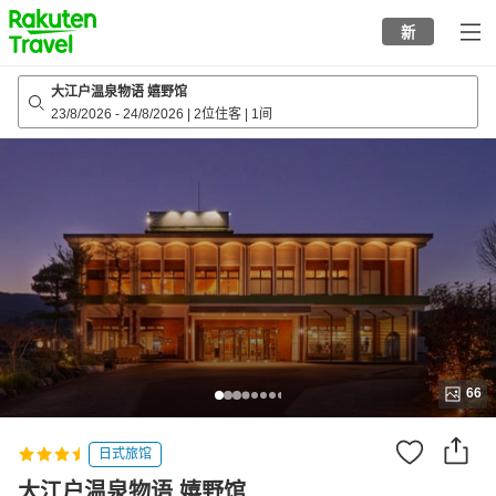
to
新
top
page
大江户温泉物语 嬉野馆
23/8/2026
-
24/8/2026
|
2位住客
|
1间
66
日式旅馆
大江户温泉物语 嬉野馆