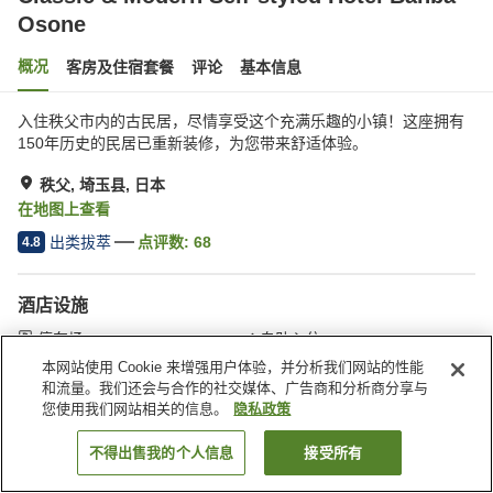
Osone
概况
客房及住宿套餐
评论
基本信息
入住秩父市内的古民居，尽情享受这个充满乐趣的小镇！这座拥有
150年历史的民居已重新装修，为您带来舒适体验。
秩父, 埼玉县, 日本
在地图上查看
出类拔萃
点评数:
68
4.8
酒店设施
停车场
自助入住
行李寄存服务
出租日式浴衣
本网站使用 Cookie 来增强用户体验，并分析我们网站的性能
和流量。我们还会与合作的社交媒体、广告商和分析商分享与
您使用我们网站相关的信息。
隐私政策
首页
日本
埼玉县
秩父
Classic & Modern Self-styled Hotel Banba Osone
不得出售我的个人信息
接受所有
搜索客房