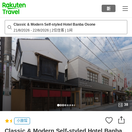
to
新
top
page
Classic & Modern Self-styled Hotel Banba Osone
21/8/2026
-
22/8/2026
|
2位住客
|
1间
38
小旅馆
Classic & Modern Self-styled Hotel Banba