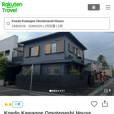
to
新
top
page
Koedo Kawagoe Omotenashi House
24/8/2026
-
25/8/2026
|
2位住客
|
1间
8
小屋
Koedo Kawagoe Omotenashi House