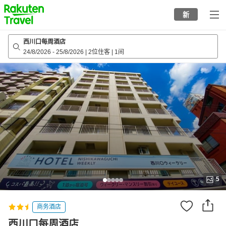
to
新
top
page
西川口每周酒店
24/8/2026
-
25/8/2026
|
2位住客
|
1间
5
商务酒店
西川口每周酒店