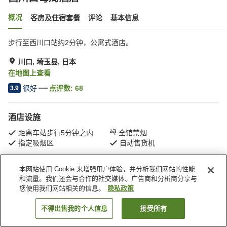
概况
客房及住宿套餐
评论
基本信息
步行至西川口站约2分钟，公寓式酒店。
川口, 埼玉县, 日本
在地图上查看
很好
点评数:
68
3.9
酒店设施
距离车站步行5分钟之内
全馆禁烟
指定吸烟区
自动售货机
本网站使用 Cookie 来增强用户体验，并分析我们网站的性能
首页
日本
埼玉县
川口
西川口每周酒店
和流量。我们还会与合作的社交媒体、广告商和分析商分享与
您使用我们网站相关的信息。
隐私政策
不得出售我的个人信息
接受所有
搜索客房