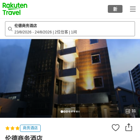
to
新
top
page
伦德商务酒店
23/8/2026
-
24/8/2026
|
2位住客
|
1间
31
商务酒店
伦德商务酒店