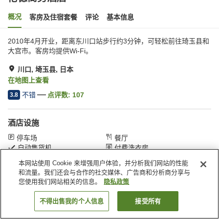
概况
客房及住宿套餐
评论
基本信息
2010年4月开业，距离东川口站步行约3分钟，可轻松前往琦玉县和
大宫市。客房均提供Wi-Fi。
川口, 埼玉县, 日本
在地图上查看
不错
点评数:
107
3.8
酒店设施
停车场
餐厅
自动售货机
付费洗衣房
本网站使用 Cookie 来增强用户体验，并分析我们网站的性能
和流量。我们还会与合作的社交媒体、广告商和分析商分享与
首页
日本
埼玉县
川口
伦德商务酒店
您使用我们网站相关的信息。
隐私政策
不得出售我的个人信息
接受所有
搜索客房