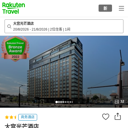
to
新
top
page
大宫光芒酒店
20/8/2026
-
21/8/2026
|
2位住客
|
1间
32
商务酒店
大宫光芒酒店