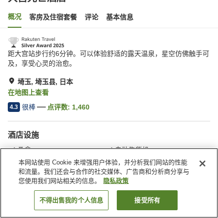
概况
客房及住宿套餐
评论
基本信息
距大宫站步行约6分钟。可以体验舒适的露天温泉，星空仿佛触手可
及，享受心灵的治愈。
埼玉, 埼玉县, 日本
在地图上查看
很棒
点评数:
1,460
4.3
酒店设施
桑拿
自动售货机
付费洗衣房
露天浴池（非温泉）
本网站使用 Cookie 来增强用户体验，并分析我们网站的性能
和流量。我们还会与合作的社交媒体、广告商和分析商分享与
您使用我们网站相关的信息。
隐私政策
首页
日本
埼玉县
埼玉
大宫光芒酒店
不得出售我的个人信息
接受所有
搜索客房