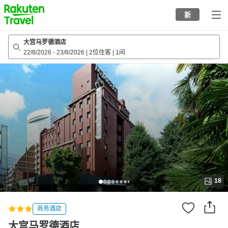
to
新
top
page
大宫马罗德酒店
22/8/2026
-
23/8/2026
|
2位住客
|
1间
18
商务酒店
大宫马罗德酒店