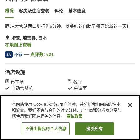
概况
客房及住宿套餐
评论
基本信息
距JR大宫站西口步行约5分钟。以美味的自助早餐开始新的一天！
埼玉, 埼玉县, 日本
在地图上查看
不错
点评数:
621
3.8
酒店设施
停车场
餐厅
自动售货机
会议室
本网站使用 Cookie 来增强用户体验，并分析我们网站的性能
首页
日本
埼玉县
埼玉
大宫马罗德酒店
和流量。我们还会与合作的社交媒体、广告商和分析商分享与
您使用我们网站相关的信息。
隐私政策
不得出售我的个人信息
接受所有
搜索客房