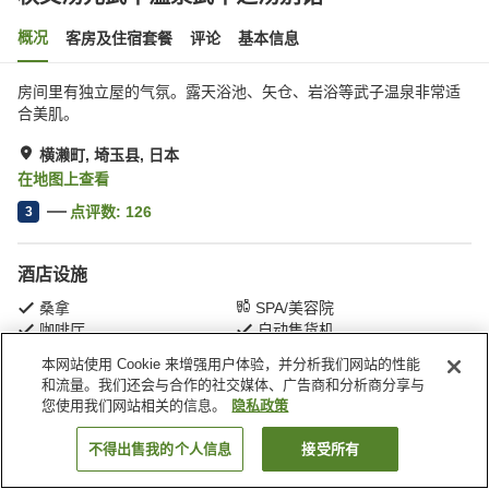
概况
客房及住宿套餐
评论
基本信息
房间里有独立屋的气氛。露天浴池、矢仓、岩浴等武子温泉非常适
合美肌。
横濑町, 埼玉县, 日本
在地图上查看
点评数:
126
3
酒店设施
桑拿
SPA/美容院
咖啡厅
自动售货机
本网站使用 Cookie 来增强用户体验，并分析我们网站的性能
和流量。我们还会与合作的社交媒体、广告商和分析商分享与
首页
日本
埼玉县
横濑町
秩父汤元武甲温泉武甲之汤别馆
您使用我们网站相关的信息。
隐私政策
不得出售我的个人信息
接受所有
搜索客房