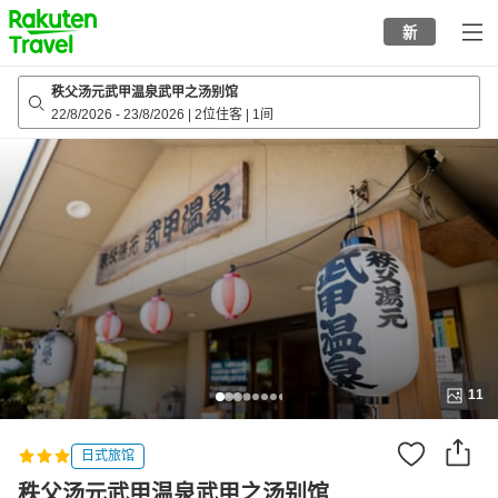
to
新
top
page
秩父汤元武甲温泉武甲之汤别馆
22/8/2026
-
23/8/2026
|
2位住客
|
1间
11
日式旅馆
秩父汤元武甲温泉武甲之汤别馆