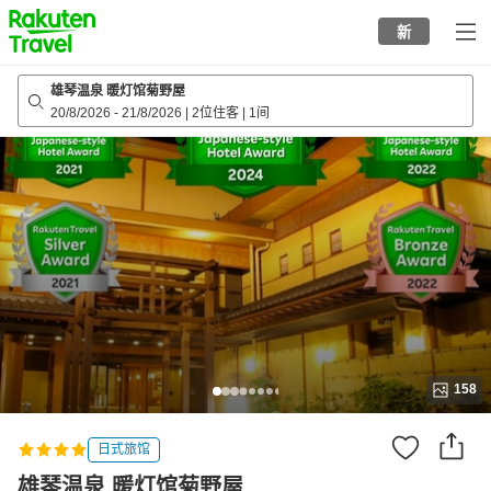
to
新
top
page
雄琴温泉 暖灯馆菊野屋
20/8/2026
-
21/8/2026
|
2位住客
|
1间
158
日式旅馆
雄琴温泉 暖灯馆菊野屋