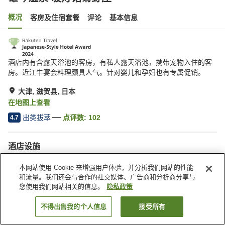
概况
客房及住宿套餐
评论
基本信息
酒店内有含露天浴池的客房，有私人露天浴池，携带宠物入住的客
房。近江牛宴会料理颇具人气。针对婴儿和孕妇也有专属促销。
大津, 滋贺县, 日本
在地图上查看
出类拔萃
点评数:
102
4.7
酒店设施
停车场
SPA/美容院
本网站使用 Cookie 来增强用户体验，并分析我们网站的性能
休息室
咖啡厅
和流量。我们还会与合作的社交媒体、广告商和分析商分享与
您使用我们网站相关的信息。
隐私政策
首页
日本
滋贺县
大津
雄琴温泉 暖灯馆菊野屋
不得出售我的个人信息
接受所有
搜索客房