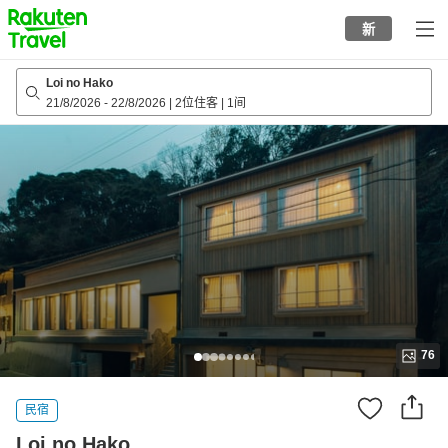
to
新
top
page
Loi no Hako
21/8/2026
-
22/8/2026
|
2位住客
|
1间
76
民宿
Loi no Hako