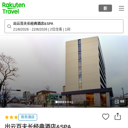
to
新
top
page
出云百夫长经典酒店&SPA
21/8/2026
-
22/8/2026
|
2位住客
|
1间
68
商务酒店
出云百夫长经典酒店&SPA