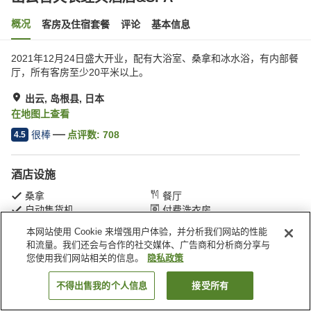
概况
客房及住宿套餐
评论
基本信息
2021年12月24日盛大开业，配有大浴室、桑拿和冰水浴，有内部餐
厅，所有客房至少20平米以上。
出云, 岛根县, 日本
在地图上查看
很棒
点评数:
708
4.5
酒店设施
桑拿
餐厅
自动售货机
付费洗衣房
本网站使用 Cookie 来增强用户体验，并分析我们网站的性能
和流量。我们还会与合作的社交媒体、广告商和分析商分享与
首页
日本
岛根县
出云
出云百夫长经典酒店&SPA
您使用我们网站相关的信息。
隐私政策
不得出售我的个人信息
接受所有
搜索客房