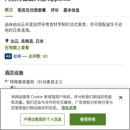
概况
客房及住宿套餐
评论
基本信息
品味由出云丰富自然孕育食材烹制的法式美食，并可搭配诞生于此
地的日本清酒。
出云, 岛根县, 日本
在地图上查看
很棒
点评数:
83
4.6
酒店设施
特殊餐食服务（针对素食主义
者）
本网站使用 Cookie 来增强用户体验，并分析我们网站的性能
和流量。我们还会与合作的社交媒体、广告商和分析商分享与
首页
日本
岛根县
出云
门前町出云大社Nipponia
您使用我们网站相关的信息。
隐私政策
不得出售我的个人信息
接受所有
搜索客房