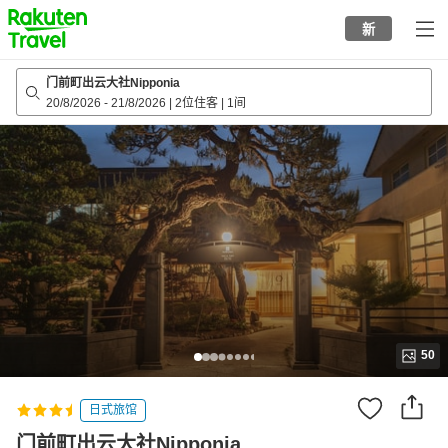
to
新
top
page
门前町出云大社Nipponia
20/8/2026
-
21/8/2026
|
2位住客
|
1间
50
日式旅馆
门前町出云大社Nipponia