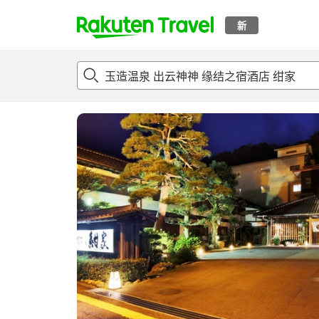
新
t
概况
客房及住宿套餐
评论
设施
o
p
P
a
g
e
_
s
e
a
r
c
h