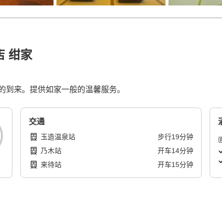
店 绀家
的到来。提供如家一般的温馨服务。
交通
玉造温泉站
步行
19
分钟
乃木站
开车
14
分钟
来待站
开车
15
分钟