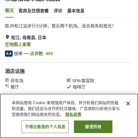
概况
客房及住宿套餐
评论
基本信息
距JR松江站步行3分钟，靠近两个机场。适合商务和观光！
松江, 岛根县, 日本
在地图上查看
很棒
点评数:
455
4.4
酒店设施
停车场
SPA/美容院
餐厅
咖啡厅
本网站使用 Cookie 来增强用户体验，并分析我们网站的性能
首页
日本
岛根县
松江
东急松江卓越大酒店
和流量。我们还会与合作的社交媒体、广告商和分析商分享与
您使用我们网站相关的信息。
隐私政策
不得出售我的个人信息
接受所有
搜索客房