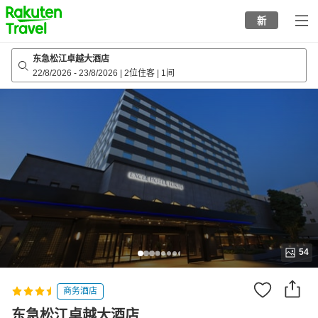
to
新
top
page
东急松江卓越大酒店
22/8/2026
-
23/8/2026
|
2位住客
|
1间
54
商务酒店
东急松江卓越大酒店